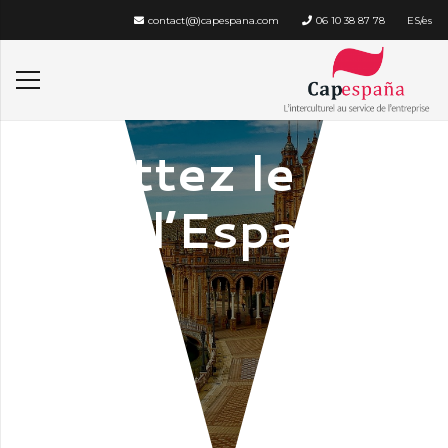
contact(@)capespana.com
06 10 38 87 78
ES/es
Mettez le cap
sur l’Espagne